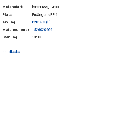
DOKUMENT
Matchstart:
lör 31 maj, 14:00
Plats:
Fruängens BP 1
KONTAKT
Tävling:
P2015-3 (L)
Matchnummer:
1526020464
Samling:
13:30
<< Tillbaka