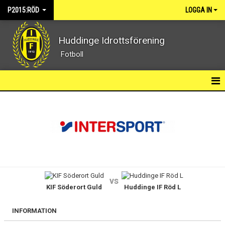
P2015:RÖD
LOGGA IN
Huddinge Idrottsförening
Fotboll
P2015:RÖD
NYHETER
KALENDER
MATCHER
vs
KIF Söderort Guld
Huddinge IF Röd L
TRUPPEN
BILDGALLERI
INFORMATION