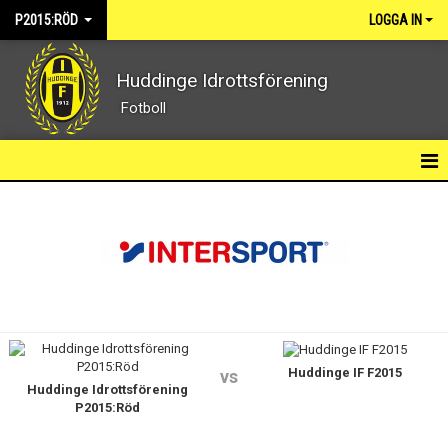
P2015:RÖD
LOGGA IN
Huddinge Idrottsförening
Fotboll
P2015:RÖD
NYHETER
KALENDER
MATCHER
Huddinge IF F2015
TRUPPEN
vs
Huddinge Idrottsförening
P2015:Röd
BILDGALLERI