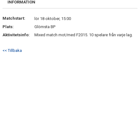
INFORMATION
DOKUMENT
KONTAKT
Matchstart:
lör 18 oktober, 15:00
Plats:
Glömsta BP
Aktivitetsinfo:
Mixed match mot/med F2015. 10 spelare från varje lag.
<< Tillbaka