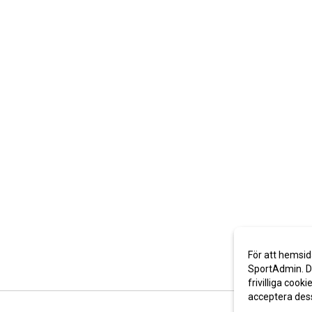
För att hemsid
SportAdmin. De
frivilliga cooki
acceptera des