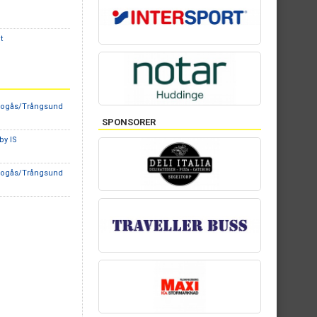
t
kogås/Trångsund
SPONSORER
by IS
kogås/Trångsund