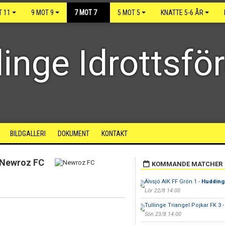
T 11
9 MOT 9
7 MOT 7
5 MOT 5
KNATTE 5-6 ÅR
inge Idrottsfö
BILDGALLERI
DOKUMENT
KONTAKT
Newroz FC
KOMMANDE MATCHER
Älvsjö AIK FF Grön 1 -
Huddinge
Lör 22/8 14:00
Tullinge Triangel Pojkar FK 3 
Sön 23/8 14:00