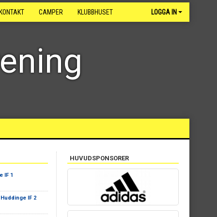
KONTAKT
CAMPER
KLUBBHUSET
LOGGA IN
rening
HUVUDSPONSORER
 IF 1
-
Huddinge IF 2