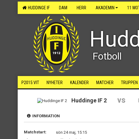
HUDDINGE IF
DAM
HERR
AKADEMIN
11 MO
Hudd
Fotboll
P2015:VIT
NYHETER
KALENDER
MATCHER
TRUPPEN
vs
Huddinge IF 2
INFORMATION
Matchstart:
sön 24 maj, 15:15