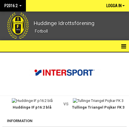
P2016:2
LOGGA IN
Huddinge Idrottsförening
Fotboll
P2016:2
SPELARTRUPP
KALENDER
KONTAKT
vs
Huddinge IF p16:2 blå
Tullinge Triangel Pojkar FK 3
INFORMATION