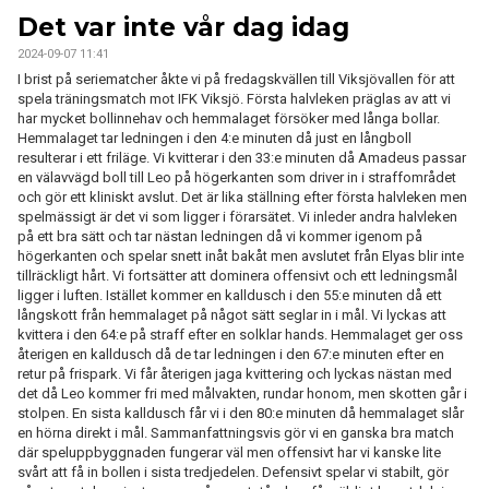
KONTAKT
Det var inte vår dag idag
2024-09-07 11:41
I brist på seriematcher åkte vi på fredagskvällen till Viksjövallen för att
spela träningsmatch mot IFK Viksjö. Första halvleken präglas av att vi
har mycket bollinnehav och hemmalaget försöker med långa bollar.
Hemmalaget tar ledningen i den 4:e minuten då just en långboll
resulterar i ett friläge. Vi kvitterar i den 33:e minuten då Amadeus passar
en välavvägd boll till Leo på högerkanten som driver in i straffområdet
och gör ett kliniskt avslut. Det är lika ställning efter första halvleken men
spelmässigt är det vi som ligger i förarsätet. Vi inleder andra halvleken
på ett bra sätt och tar nästan ledningen då vi kommer igenom på
högerkanten och spelar snett inåt bakåt men avslutet från Elyas blir inte
tillräckligt hårt. Vi fortsätter att dominera offensivt och ett ledningsmål
ligger i luften. Istället kommer en kalldusch i den 55:e minuten då ett
långskott från hemmalaget på något sätt seglar in i mål. Vi lyckas att
kvittera i den 64:e på straff efter en solklar hands. Hemmalaget ger oss
återigen en kalldusch då de tar ledningen i den 67:e minuten efter en
retur på frispark. Vi får återigen jaga kvittering och lyckas nästan med
det då Leo kommer fri med målvakten, rundar honom, men skotten går i
stolpen. En sista kalldusch får vi i den 80:e minuten då hemmalaget slår
en hörna direkt i mål. Sammanfattningsvis gör vi en ganska bra match
där speluppbyggnaden fungerar väl men offensivt har vi kanske lite
svårt att få in bollen i sista tredjedelen. Defensivt spelar vi stabilt, gör