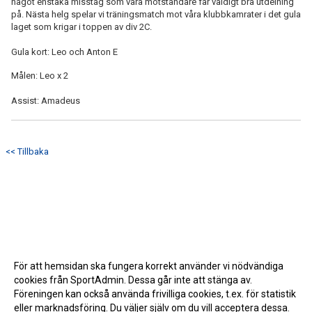
något enstaka misstag som våra motståndare får väldigt bra utdelning
på. Nästa helg spelar vi träningsmatch mot våra klubbkamrater i det gula
laget som krigar i toppen av div 2C.
Gula kort: Leo och Anton E
Målen: Leo x 2
Assist: Amadeus
<< Tillbaka
För att hemsidan ska fungera korrekt använder vi nödvändiga
cookies från SportAdmin. Dessa går inte att stänga av.
Föreningen kan också använda frivilliga cookies, t.ex. för statistik
eller marknadsföring. Du väljer själv om du vill acceptera dessa.