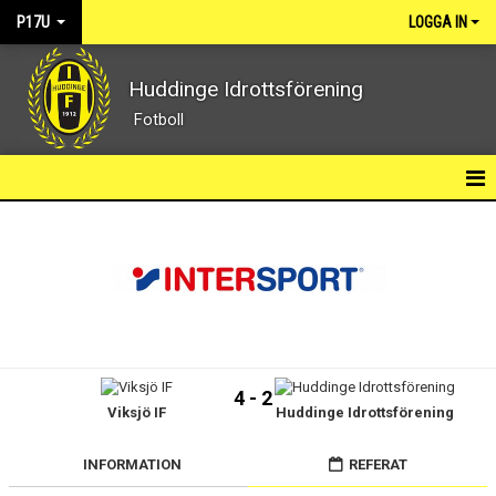
P17U
LOGGA IN
Huddinge Idrottsförening
Fotboll
NYHETER
KALENDER
MATCHER
TRUPPEN
4 - 2
Viksjö IF
Huddinge Idrottsförening
DOKUMENT
BILDGALLERI
INFORMATION
REFERAT