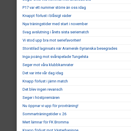
P17 var ett nummer större än oss idag
Knappt förlust i blåsigt väder
Nya träningstider med start i november
Svag avslutning i årets sista seriematch
Vi stod upp bra mot seriefavoriten!
Storstilad laginsats när Arameisk-Syrianska besegrades
Inga poäng mot svårspelade Tungelsta
Seger mot våra klubbkamrater
Det var inte vår dag idag
Knapp förlust i jämn match
Det blev ingen revansch
Seger i höstpremiären
Nu öppnar vi upp för provträning!
Sommarträningstider v. 26
Mert lämnar för FK Bromma
Knapp förlust mot Västerhaninge