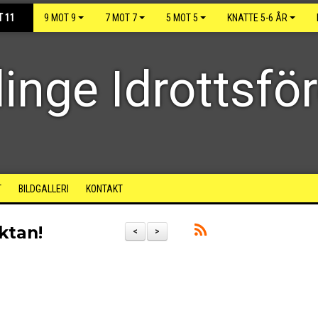
T 11
9 MOT 9
7 MOT 7
5 MOT 5
KNATTE 5-6 ÅR
inge Idrottsfö
T
BILDGALLERI
KONTAKT
ktan!
<
>