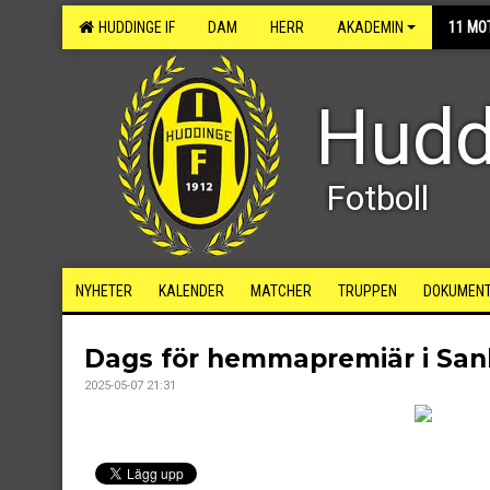
HUDDINGE IF
DAM
HERR
AKADEMIN
11 MO
Hudd
Fotboll
NYHETER
KALENDER
MATCHER
TRUPPEN
DOKUMEN
Dags för hemmapremiär i San
2025-05-07 21:31