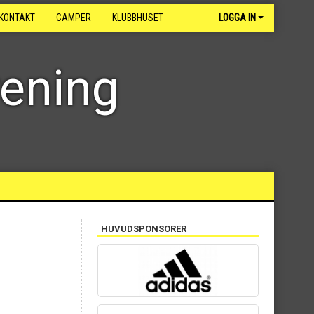
KONTAKT
CAMPER
KLUBBHUSET
LOGGA IN
rening
HUVUDSPONSORER