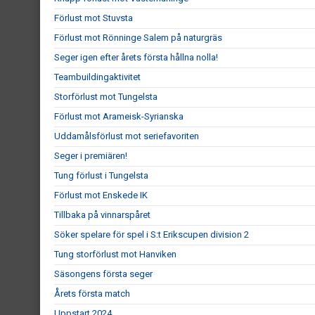
Förlust mot Stuvsta
Förlust mot Rönninge Salem på naturgräs
Seger igen efter årets första hållna nolla!
Teambuildingaktivitet
Storförlust mot Tungelsta
Förlust mot Arameisk-Syrianska
Uddamålsförlust mot seriefavoriten
Seger i premiären!
Tung förlust i Tungelsta
Förlust mot Enskede IK
Tillbaka på vinnarspåret
Söker spelare för spel i S:t Erikscupen division 2
Tung storförlust mot Hanviken
Säsongens första seger
Årets första match
Uppstart 2024