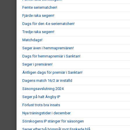
Femte seriematchen!
Fjärde raka segern!
Dags för den 4:e seriematchen!
Tredje raka segern!
Matchdags!
Seger även i hemmapremiären!
Dags för hemmapremiär i Sanktan!
Seger i premiären!
Äntligen dags för premiär i Sanktan!
Dagens match 16/2 är inställd
Säsongsavslutning 2024
Seger på halt Ängby IP
Förlust trots bra insats
Nya träningstider i december
Sörskogens IP stänger för säsongen
Seger efter två hörnmål mot Enskede blå