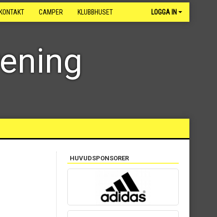
KONTAKT
CAMPER
KLUBBHUSET
LOGGA IN
rening
HUVUDSPONSORER