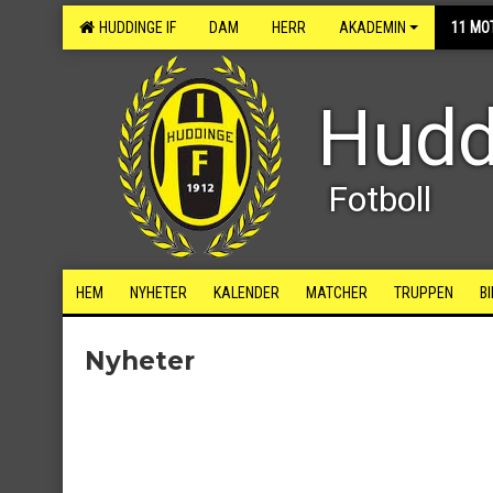
HUDDINGE IF
DAM
HERR
AKADEMIN
11 MO
Hudd
Fotboll
HEM
NYHETER
KALENDER
MATCHER
TRUPPEN
B
Nyheter