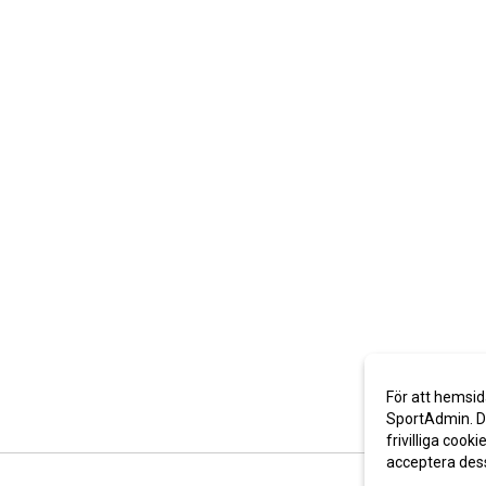
För att hemsid
SportAdmin. De
frivilliga cooki
acceptera des