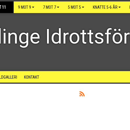
T 11
9 MOT 9
7 MOT 7
5 MOT 5
KNATTE 5-6 ÅR
inge Idrottsfö
ILDGALLERI
KONTAKT