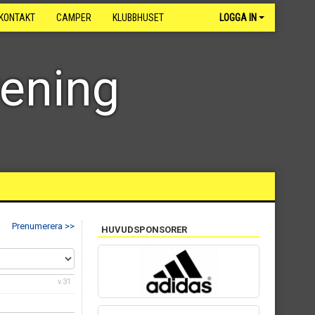
KONTAKT
CAMPER
KLUBBHUSET
LOGGA IN
rening
Prenumerera >>
HUVUDSPONSORER
v.31