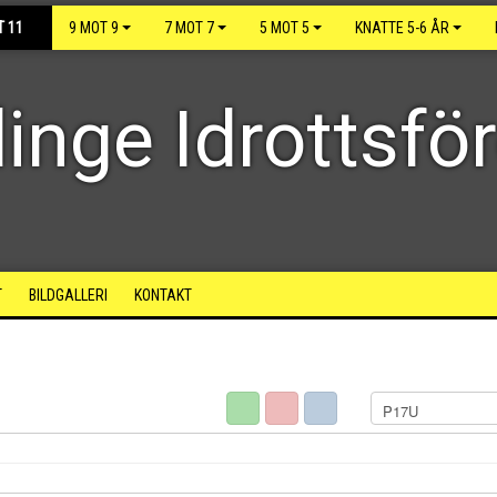
T 11
9 MOT 9
7 MOT 7
5 MOT 5
KNATTE 5-6 ÅR
inge Idrottsfö
T
BILDGALLERI
KONTAKT