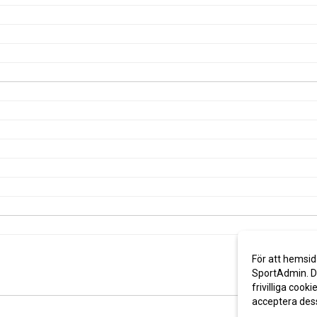
För att hemsid
SportAdmin. De
frivilliga cooki
acceptera des