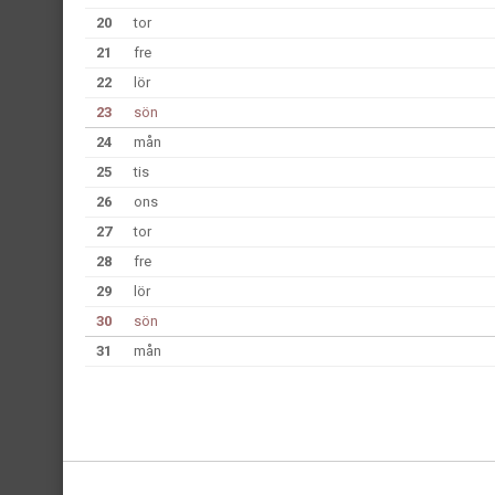
20
tor
21
fre
22
lör
23
sön
24
mån
25
tis
26
ons
27
tor
28
fre
29
lör
30
sön
31
mån