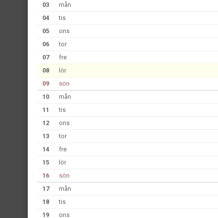
03
mån
04
tis
05
ons
06
tor
07
fre
08
lör
09
sön
10
mån
11
tis
12
ons
13
tor
14
fre
15
lör
16
sön
17
mån
18
tis
19
ons