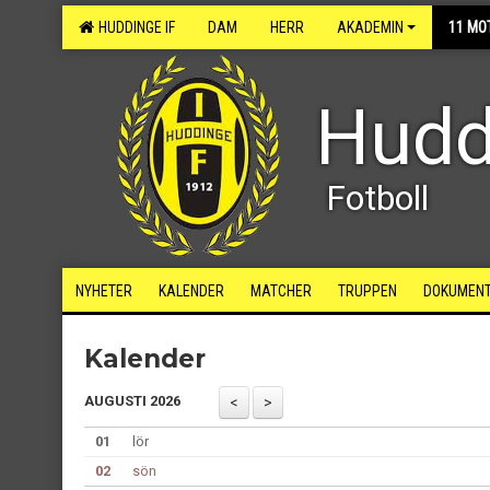
HUDDINGE IF
DAM
HERR
AKADEMIN
11 MO
Hudd
Fotboll
NYHETER
KALENDER
MATCHER
TRUPPEN
DOKUMEN
Kalender
AUGUSTI 2026
01
lör
02
sön