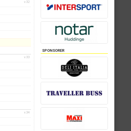
v.32
SPONSORER
v.33
v.34