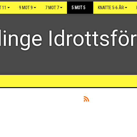
T 11
9 MOT 9
7 MOT 7
5 MOT 5
KNATTE 5-6 ÅR
inge Idrottsfö