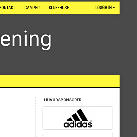
KONTAKT
CAMPER
KLUBBHUSET
LOGGA IN
rening
HUVUDSPONSORER