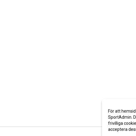
För att hemsid
SportAdmin. De
frivilliga cooki
acceptera des