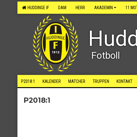
HUDDINGE IF
DAM
HERR
AKADEMIN
11 MO
Hudd
Fotboll
P2018:1
KALENDER
MATCHER
TRUPPEN
KONTAKT
P2018:1