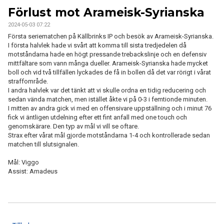
KONTAKT
Förlust mot Arameisk-Syrianska
2024-05-03 07:22
Första seriematchen på Källbrinks IP och besök av Arameisk-Syrianska.
I första halvlek hade vi svårt att komma till sista tredjedelen då
motståndarna hade en högt pressande trebackslinje och en defensiv
mittfältare som vann många dueller. Arameisk-Syrianska hade mycket
boll och vid två tillfällen lyckades de få in bollen då det var rörigt i vårat
straffområde.
I andra halvlek var det tänkt att vi skulle ordna en tidig reducering och
sedan vända matchen, men istället åkte vi på 0-3 i femtionde minuten.
I mitten av andra gick vi med en offensivare uppställning och i minut 76
fick vi äntligen utdelning efter ett fint anfall med one touch och
genomskärare. Den typ av mål vi vill se oftare.
Strax efter vårat mål gjorde motståndarna 1-4 och kontrollerade sedan
matchen till slutsignalen.
Mål: Viggo
Assist: Amadeus