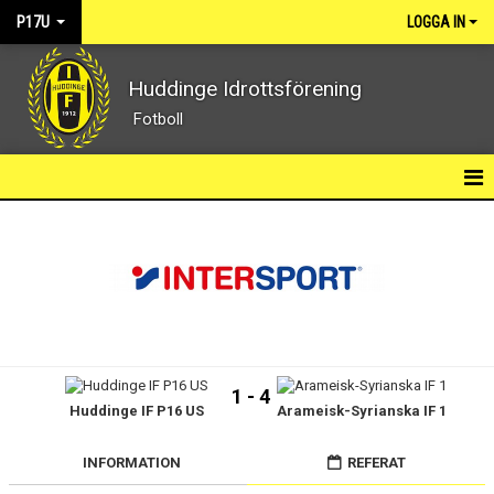
P17U
LOGGA IN
Huddinge Idrottsförening
Fotboll
NYHETER
KALENDER
MATCHER
TRUPPEN
1 - 4
Huddinge IF P16 US
Arameisk-Syrianska IF 1
DOKUMENT
BILDGALLERI
INFORMATION
REFERAT