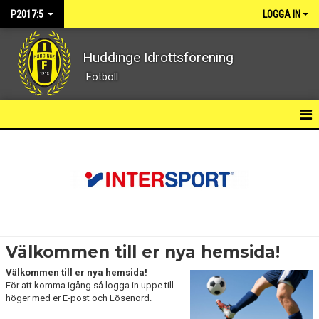
P2017:5
LOGGA IN
Huddinge Idrottsförening
Fotboll
P2017:5
NYHETER
KALENDER
MATCHER
Välkommen till er nya hemsida!
TRUPPEN
Välkommen till er nya hemsida!
För att komma igång så logga in uppe till
BILDGALLERI
höger med er E-post och Lösenord.