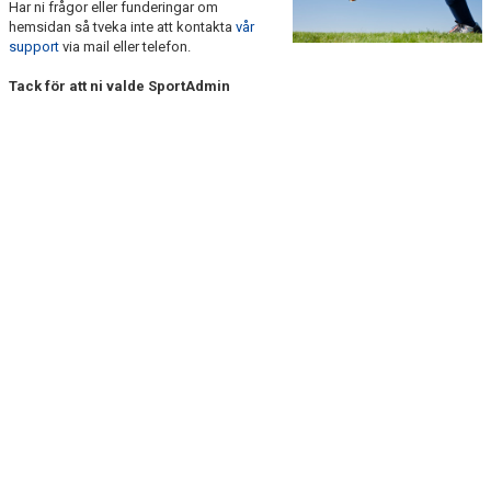
Har ni frågor eller funderingar om
DOKUMENT
hemsidan så tveka inte att kontakta
vår
support
via mail eller telefon.
KONTAKT
Tack för att ni valde SportAdmin