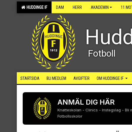
HUDDINGE IF
DAM
HERR
AKADEMIN
11 MO
Hudd
Fotboll
STARTSIDA
BLI MEDLEM
AVGIFTER
OM HUDDINGE IF
ANMÄL DIG HÄR
Knatteskolan - Clinics - Instegslag - Bl
Fotbollsskolor