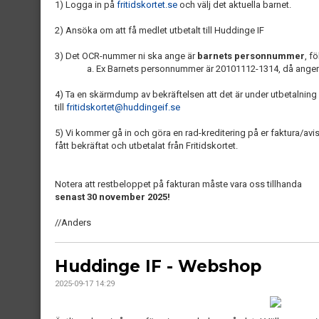
1) Logga in på
fritidskortet.se
och välj det aktuella barnet.
2) Ansöka om att få medlet utbetalt till Huddinge IF
3) Det OCR-nummer ni ska ange är
barnets personnummer
, fö
a. Ex Barnets personnummer är 20101112-1314, då anger
4) Ta en skärmdump av bekräftelsen att det är under utbetalning
till
fritidskortet@huddingeif.se
5) Vi kommer gå in och göra en rad-kreditering på er faktura/a
fått bekräftat och utbetalat från Fritidskortet.
Notera att restbeloppet på fakturan måste vara oss tillhanda
senast 30 november 2025!
//Anders
Huddinge IF - Webshop
2025-09-17 14:29