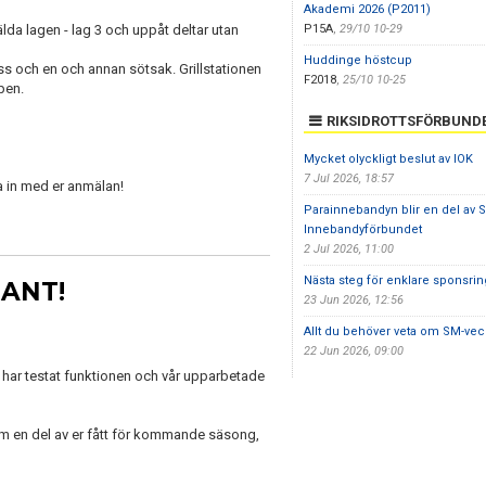
Akademi 2026 (P2011)
lda lagen - lag 3 och uppåt deltar utan
P15A
,
29/10 10-29
Huddinge höstcup
ass och en och annan sötsak. Grillstationen
F2018
,
25/10 10-25
pen.
RIKSIDROTTSFÖRBUND
Mycket olyckligt beslut av IOK
7 Jul 2026, 18:57
a in med er anmälan!
Parainnebandyn blir en del av 
Innebandyförbundet
2 Jul 2026, 11:00
Nästa steg för enklare sponsring
SANT!
23 Jun 2026, 12:56
Allt du behöver veta om SM-veck
22 Jun 2026, 09:00
 vi har testat funktionen och vår upparbetade
 som en del av er fått för kommande säsong,