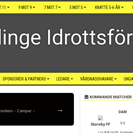
T 11
9 MOT 9
7 MOT 7
5 MOT 5
KNATTE 5-6 ÅR
inge Idrottsfö
SPONSORER & PARTNERS
LEDARE
VÅRDNADSHAVARE
UNGA
KOMMANDE MATCHER
→
i medlem - Camper -
DAM
vs
Stureby FF
Lör 8/8 14:00, Gubbän