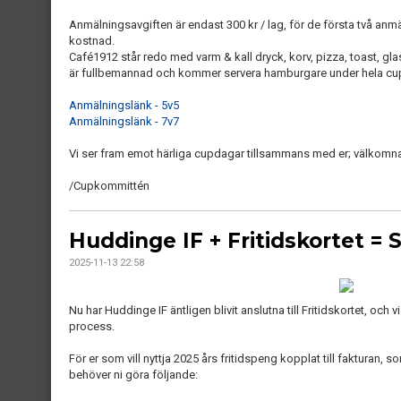
Anmälningsavgiften är endast 300 kr / lag, för de första två anmä
kostnad.
Café1912 står redo med varm & kall dryck, korv, pizza, toast, gl
är fullbemannad och kommer servera hamburgare under hela cu
Anmälningslänk - 5v5
Anmälningslänk - 7v7
Vi ser fram emot härliga cupdagar tillsammans med er; välkomn
/Cupkommittén
Huddinge IF + Fritidskortet = 
2025-11-13 22:58
Nu har Huddinge IF äntligen blivit anslutna till Fritidskortet, och
process.
För er som vill nyttja 2025 års fritidspeng kopplat till fakturan,
behöver ni göra följande: