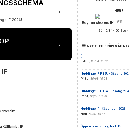
SONGSSCHEMA
→
HERR
nge IF 2026!
vs
Reymersholms IK
Sön 9/8 14:00, Essin
HOP
→
NYHETER FRÅN VÅRA L
(..)
F2016
,
09/04 08:22
IF
Huddinge IF P18U - Säsong 202
P18U
,
30/03 15:28
Huddinge IF P15A - Säsong 202
P15A
,
30/03 13:28
Huddinge IF - Säsongen 2026
 stapeln:
Herr
,
30/03 10:46
 Källbrinks IP.
Öppen provträning för P15-