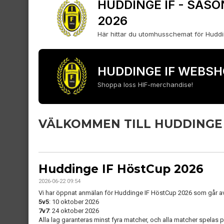
HUDDINGE IF - SÄ
2026
Här hittar du utomhusschemat för Huddi
HUDDINGE IF WEBS
Shoppa loss HIF-merchandise!
VÄLKOMMEN TILL HUDDINGE 
Huddinge IF HöstCup 2026
2026-06-22 09:54
Vi har öppnat anmälan för Huddinge IF HöstCup 2026 som går av
5v5
: 10 oktober 2026
7v7
: 24 oktober 2026
Alla lag garanteras minst fyra matcher, och alla matcher spelas på