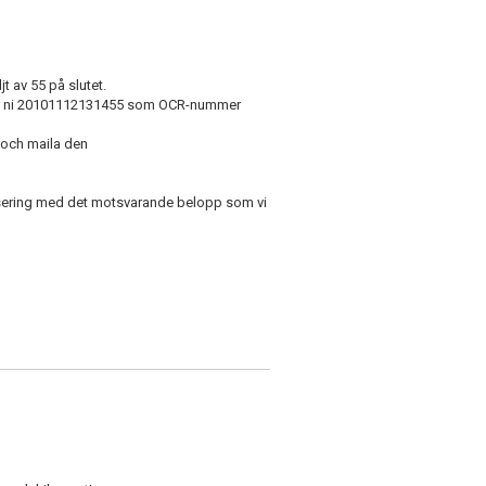
ljt av 55 på slutet.
 ni 20101112131455 som OCR-nummer
 och maila den
visering med det motsvarande belopp som vi