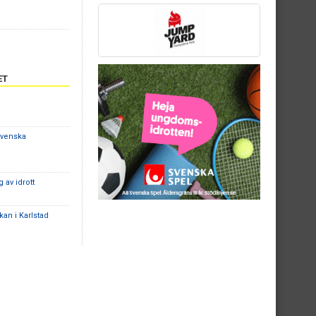
ET
Svenska
 av idrott
an i Karlstad