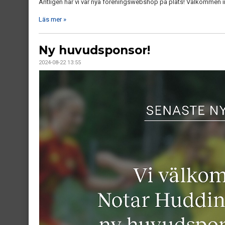
Äntligen har vi vår nya föreningswebshop på plats! Välkommen in
Läs mer »
Ny huvudsponsor!
2024-08-22 13:55