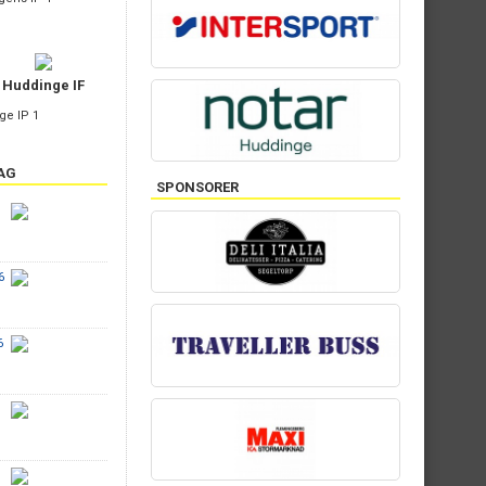
Huddinge IF
ge IP 1
AG
SPONSORER
6
6