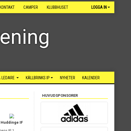
KONTAKT
CAMPER
KLUBBHUSET
LOGGA IN
rening
 LEDARE
KÄLLBRINKS IP
NYHETER
KALENDER
HUVUDSPONSORER
Huddinge IF
gens IP 1