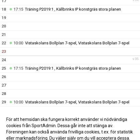
17
18
17:15
Träning P2019:1 , Källbrinks IP konstgräs stora planen
19
20
21
22
10:00
Vistaskolans Bollplan 7-spel, Vistaskolans Bollplan 7-spel
23
v.35
24
25
17:15
Träning P2019:1 , Källbrinks IP konstgräs stora planen
26
27
28
29
10:00
Vistaskolans Bollplan 7-spel, Vistaskolans Bollplan 7-spel
30
v.36
31
För att hemsidan ska fungera korrekt använder vi nödvändiga
cookies från SportAdmin. Dessa går inte att stänga av.
Föreningen kan också använda frivilliga cookies, t.ex. för statistik
eller marknadsföring. Du väljer själv om du vill acceptera dessa.