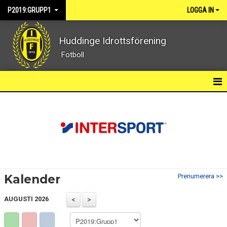
P2019:GRUPP1
LOGGA IN
Huddinge Idrottsförening
Fotboll
HEM
NYHETER
KALENDER
MATCHER
Kalender
Prenumerera >>
TRUPPEN
AUGUSTI 2026
BILDGALLERI