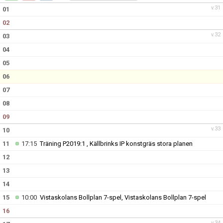
DOKUMENT
v.31
01
02
KONTAKT
v.32
03
04
05
06
07
08
09
v.33
10
11
17:15
Träning P2019:1 , Källbrinks IP konstgräs stora planen
12
13
14
15
10:00
Vistaskolans Bollplan 7-spel, Vistaskolans Bollplan 7-spel
16
v.34