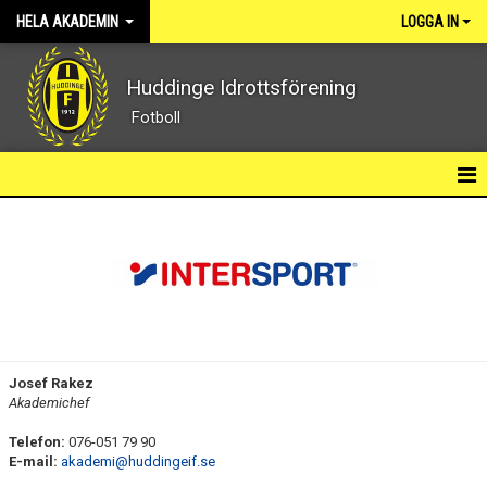
HELA AKADEMIN
LOGGA IN
Huddinge Idrottsförening
Fotboll
HEM
NYHETER
DOKUMENT
KONTAKT
Josef Rakez
Akademichef
INTRESSEANMÄLAN AKADEMI
Telefon:
076-051 79 90
E-mail:
akademi@huddingeif.se