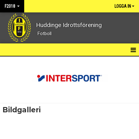
F2018
LOGGA IN
Huddinge Idrottsförening
Fotboll
HEM
NYHETER
KALENDER
MATCHER
Bildgalleri
TRUPPEN
BILDGALLERI