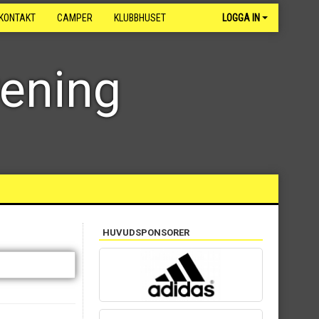
KONTAKT
CAMPER
KLUBBHUSET
LOGGA IN
rening
HUVUDSPONSORER