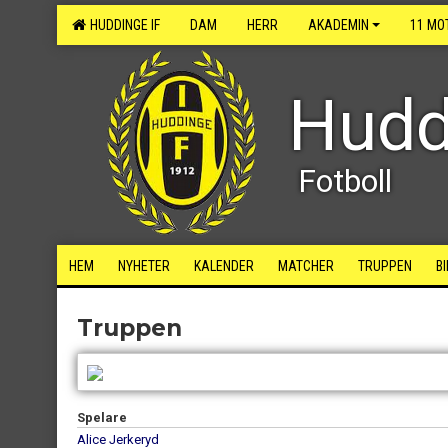
HUDDINGE IF
DAM
HERR
AKADEMIN
11 MO
Hudd
Fotboll
HEM
NYHETER
KALENDER
MATCHER
TRUPPEN
B
Truppen
Spelare
Alice Jerkeryd