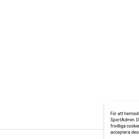
För att hemsid
SportAdmin. De
frivilliga cooki
acceptera des