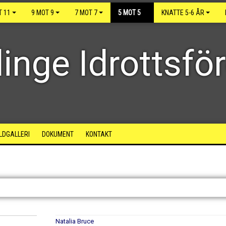
T 11
9 MOT 9
7 MOT 7
5 MOT 5
KNATTE 5-6 ÅR
inge Idrottsfö
ILDGALLERI
DOKUMENT
KONTAKT
Natalia Bruce